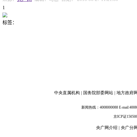
1
标签
：