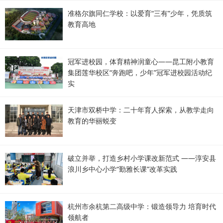
准格尔旗同仁学校：以爱育“三有”少年，凭质筑
教育高地
冠军进校园，体育精神润童心——昆工附小教育
集团莲华校区“奔跑吧，少年”冠军进校园活动纪
实
天津市双桥中学：二十年育人探索，从教学走向
教育的华丽蜕变
破立并举，打造乡村小学课改新范式 ——淳安县
浪川乡中心小学“勤雅长课”改革实践
杭州市余杭第二高级中学：锻造领导力 培育时代
领航者