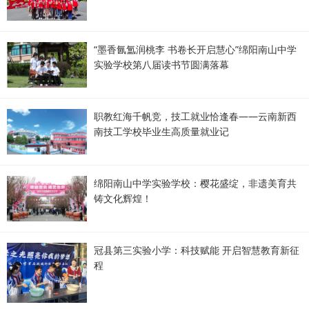
“墨香氤氲润桃李 书卷长开启慧心”绵阳南山中学
实验学校第八届读书节圆满落幕
职教红海千帆竞，技工就业恰逢春——云南新西
南技工学校毕业生高质量就业记
绵阳南山中学实验学校：樱花盛绽，非遗美育共
铸文化辉煌！
冠县第三实验小学：科技赋能 开启智慧教育新征
程