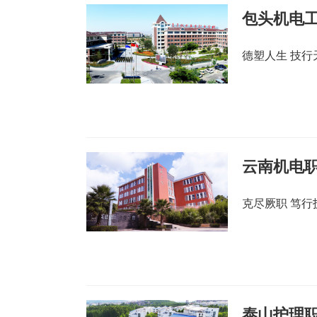
包头机电
德塑人生 技行
云南机电
克尽厥职 笃行
泰山护理