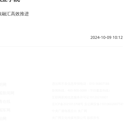
教融汇高效推进
2024-10-09 10:12
违法和不良信息举报电话：010-56807188
明网
新闻热线：400-800-0088（节目覆盖热线）
国新闻网
互联网新闻信息服务许可证10120210001
青在线
京ICP备2021013708号
京公网安备11010602007741
国军网
中央广播电视总台 央广网
央广网文化传媒有限公司 版权所有
治网