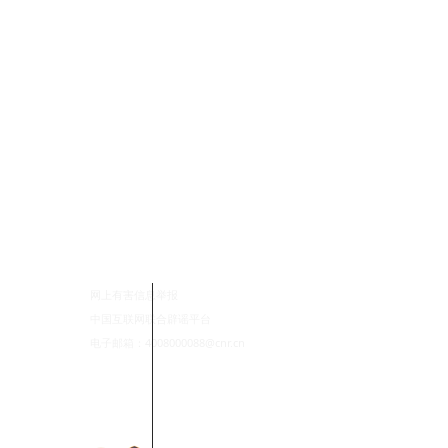
网上有害信息举报
中国互联网联合辟谣平台
电子邮箱：4008000088@cnr.cn