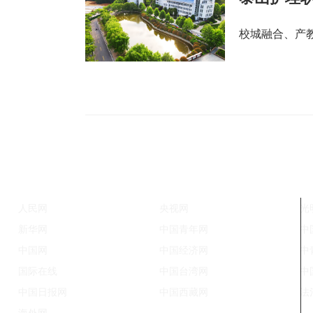
校城融合、产
人民网
央视网
光
新华网
中国青年网
中
中国网
中国经济网
中
国际在线
中国台湾网
中
中国日报网
中国西藏网
法
海外网