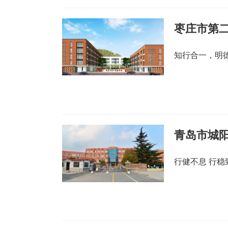
枣庄市第
知行合一，明
青岛市城
行健不息 行稳