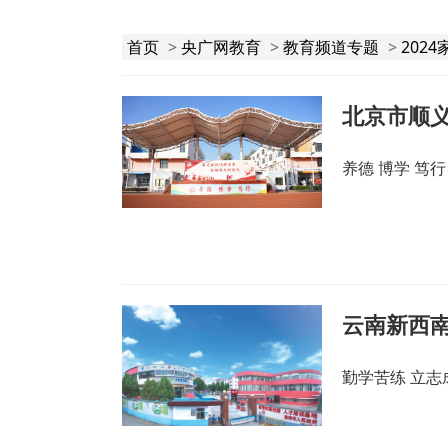
首页
>
央广网教育
>
教育频道专题
>
202
北京市顺
养德 博学 笃行
云南新西
勤学苦练 立志