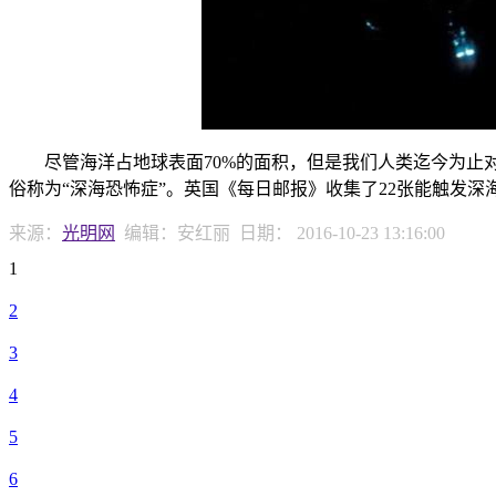
尽管海洋占地球表面70%的面积，但是我们人类迄今为止对
俗称为“深海恐怖症”。英国《每日邮报》收集了22张能触发
来源：
光明网
编辑：安红丽
日期：
2016-10-23 13:16:00
1
2
3
4
5
6