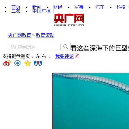
首页
新闻
财经
军事
汽车
科技
三农
中国广播
央广网教育
>
教育滚动
看这些深海下的巨型
支持键盘翻页 ←左 右→
我要评论