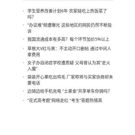
学生营养改善计划6年 农家娃吃上热饭菜了
吗？
“办证难”频遭曝光 这些地区的网民仍然不断投
诉
我国流通成本有多高？每个环节加价5%以上
草根大V红与黑：不主动开口删帖 通过中间人
拿费用
女子办自闭症学校遭质疑 父母曾认为其“走火
入魔”
袋装开心果吃出鸡毛 厂家称将与买家协商却未
要电话
边骑边给手机充电 “土豪金”共享单车你骑吗？
“花式高考题”网络走红 “考生”答题热情高