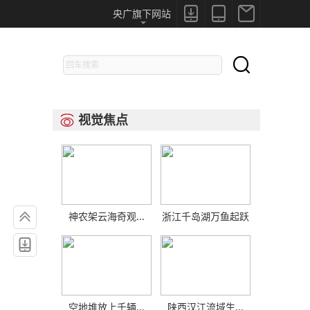



央广旗下网站

视觉焦点


神农架云海奇观...
浙江千岛湖万鱼起跃

空地堆放上千辆...
陕西汉江流域生...