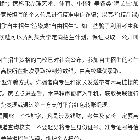
标”；谎称能办理艺术、体育、小语种等各类“特长生”加
家长填写的个人信息进行精准电信诈骗；以高考(精品课)
，把“自主招生”渲染成“自由招生”。如一些骗子利用考生和
吹嘘可以弄到某大学定向招生计划，保证录取，公开叫
主招生资格的高校已对社会公布，参加自主招生的考生
到高校所在批次录取控制分数线，由高校择优录取。
型诈骗方式。诈骗者向考生和家长发送带有木马链接的
接。家长点进去后，木马程序便植入手机，获取关联银行
消费变现或通过第三方支付平台红包转账提现。
绕一个“钱”字，凡是涉及钱财，考生及家长一定要高
渠道查询核实，不要轻易将考生身份证号、准考证号等信
机关举报招生诈骗，维护个人权益。