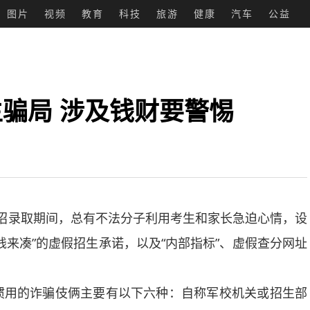
图片
视频
教育
科技
旅游
健康
汽车
公益
骗局 涉及钱财要警惕
高招录取期间，总有不法分子利用考生和家长急迫心情，设
来凑”的虚假招生承诺，以及“内部指标”、虚假查分网址
用的诈骗伎俩主要有以下六种：自称军校机关或招生部