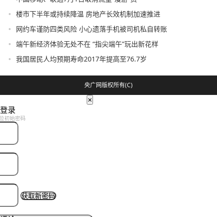
楼市下半年或持续降温 房地产长效机制加速推进
网约车谨防四类风险 小心遗落手机被司机私自转账
端午新经济体验无处不在 “指尖端午”玩出新花样
我国居民人均预期寿命2017年提高至76.7岁
央广网版权所有(C)
×
登录
位初始密码
获取新密码