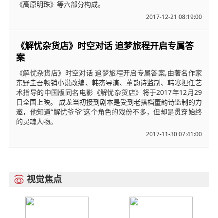
《高原明珠》等六部分构成。
2017-12-21 08:19:00
《解忧杂货店》时空对话 追梦旅程开启专属答
案
《解忧杂货店》时空对话 追梦旅程开启专属答案,由著名作家
东野圭吾畅销小说改编、韩杰导演、董韵诗监制、韩寒担任艺
术指导的中国版同名电影《解忧杂货店》将于2017年12月29
日全国上映。 成龙当初接到剧本是受到老搭档董韵诗监制的力
邀，他知道“解忧爷爷”这个角色的戏份不多，但却是贯穿始终
的灵魂人物。
2017-11-30 07:41:00
视觉焦点
