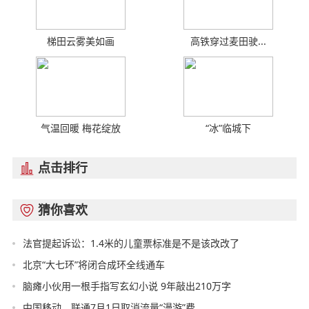
梯田云雾美如画
高铁穿过麦田驶...
气温回暖 梅花绽放
“冰”临城下
点击排行

猜你喜欢

法官提起诉讼：1.4米的儿童票标准是不是该改改了
北京“大七环”将闭合成环全线通车
脑瘫小伙用一根手指写玄幻小说 9年敲出210万字
中国移动、联通7月1日取消流量“漫游”费