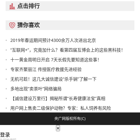
点击排行

猜你喜欢

2019年春运期间预计4300余万人次进出北京
“互联网+”，究竟加什么？看第四届互博会上的这些黑科技！
十一黄金周明日开启 7天长假先要知道这些事！
专家齐聚丽江 传授医疗救援先进经验
无机可趁！这几大诚信建设“杀手锏”了解一下
多地出现“卖茶叶”网络骗局
【诚信建设万里行】揭秘所谓“长寿健康法宝”真相
用户网上售卖二级保护动物？专家：私人饲养有风险
央广网版权所有(C)
×
登录
位初始密码