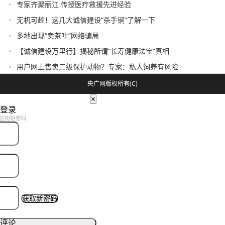
专家齐聚丽江 传授医疗救援先进经验
无机可趁！这几大诚信建设“杀手锏”了解一下
多地出现“卖茶叶”网络骗局
【诚信建设万里行】揭秘所谓“长寿健康法宝”真相
用户网上售卖二级保护动物？专家：私人饲养有风险
央广网版权所有(C)
×
登录
位初始密码
获取新密码
评论