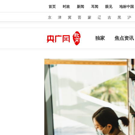
首页
时政
新闻
耳闻
眼见
地标中国
京
津
冀
晋
蒙
辽
吉
黑
沪
独家
焦点资讯