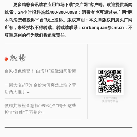
更多精彩资讯请在应用市场下载“央广网”客户端。欢迎提供新闻
线索，24小时报料热线400-800-0088；消费者也可通过央广网“啄
木鸟消费者投诉平台”线上投诉。版权声明：本文章版权归属央广网
所有，未经授权不得转载。转载请联系：cnrbanquan@cnr.cn，不
尊重原创的行为我们将追究责任。
台风橙色预警！“白海豚”逼近浙闽沿海
一周大涨超7% 金价为何突然上涨？背
后两大推手→
长按二维码
关注精彩内容
做磁共振检查忘摘“999足金”镯子 这些
检查“红线”千万别碰→