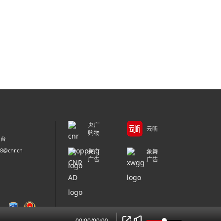
央广
云听
购物
平台
@cnr.cn
央广
象舞
广告
广告
00:00
/
00:00