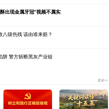
桃酥出现金属牙冠”视频不属实
致八级伤残 该由谁来赔？
陷阱 警方斩断黑灰产业链
更多>>