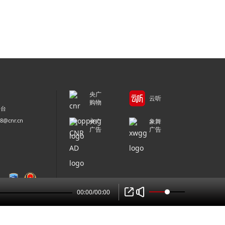
央广
云听
购物
平台
@cnr.cn
央广
象舞
广告
广告
00:00
/
00:00