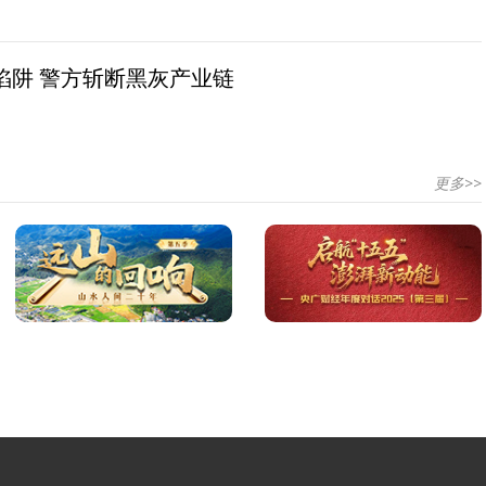
陷阱 警方斩断黑灰产业链
更多>>