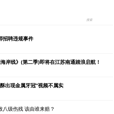
师招聘违规事件
海岸线》(第二季)即将在江苏南通踏浪启航！
桃酥出现金属牙冠”视频不属实
致八级伤残 该由谁来赔？