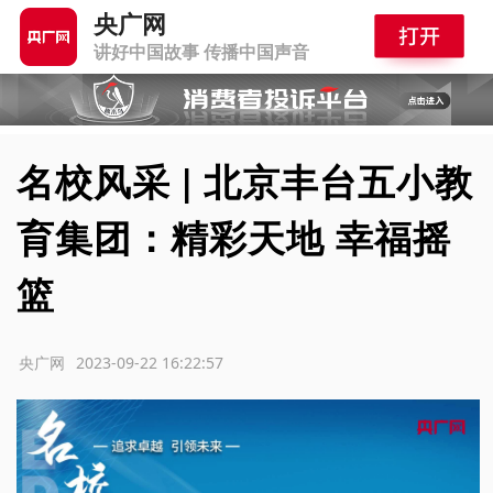
央广网
讲好中国故事 传播中国声音
名校风采 | 北京丰台五小教
育集团：精彩天地 幸福摇
篮
源：央广网
2023-09-22 16:22:57