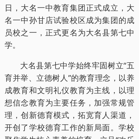
日，大名一中教育集团正式成立，大
名一中孙甘店试验校区成为集团的成
员校之一，正式更名为大名县第七中
学。
大名县第七中学始终牢固树立“五
育并举、立德树人”的教育理念，以养
成教育和文明礼仪教育为主线，以理
想信念教育为主要任务，加强常规管
理，创新德育模式，拓宽育人渠道，
开创了学校德育工作的新局面。学校