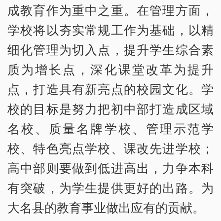
成教育作为重中之重。在管理方面，
学校将以夯实常规工作为基础，以精
细化管理为切入点，提升学生综合素
质为增长点，深化课堂改革为提升
点，打造具有新亮点的校园文化。学
校的目标是努力把初中部打造成区域
名校、质量名牌学校、管理示范学
校、特色亮点学校、课改先进学校；
高中部则要做到低进高出，力争本科
有突破，为学生提供更好的出路。为
大名县的教育事业做出应有的贡献。