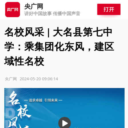
央广网
讲好中国故事 传播中国声音
名校风采 | 大名县第七中
学：乘集团化东风，建区
域性名校
源：央广网
2024-05-20 09:06:14
播
放