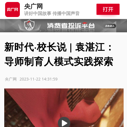
央广网
讲好中国故事 传播中国声音
新时代·校长说 | 袁湛江：
导师制育人模式实践探索
源：央广网
2023-11-22 14:31:59
播
放