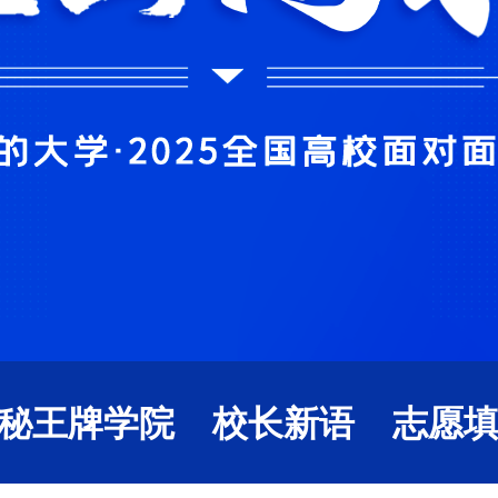
秘王牌学院
校长新语
志愿