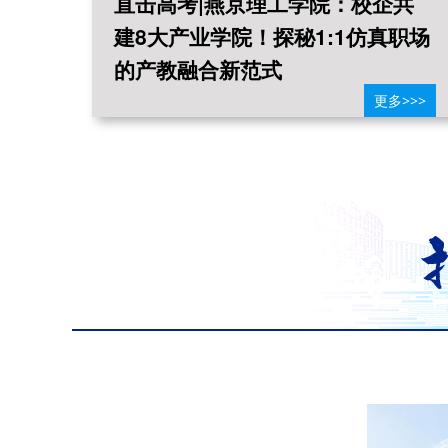
培
直击高考|燕京理工学院：校企共
选择
建8大产业学院！探秘1:1仿真职场
的产教融合新范式
>>>
更多>>>