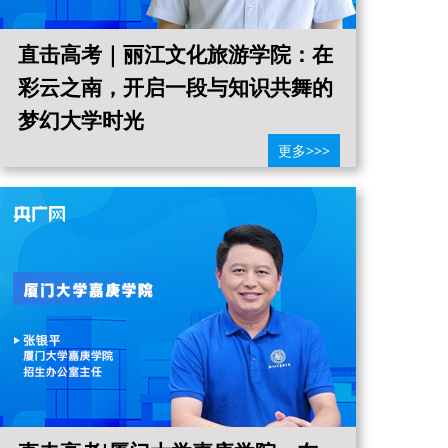
直击高考｜丽江文化旅游学院：在
直
彩云之南，开启一段与知识共舞的
2
梦幻大学时光
峰
更多>>>