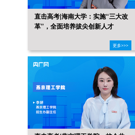
本科
直击高考|海南大学：实施“三大改
招
革”，全面培养拔尖创新人才
>>>
更多>>>