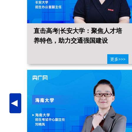
晓
直击高考|长安大学：聚焦人才培
培养
养特色，助力交通强国建设
>>>
更多>>>