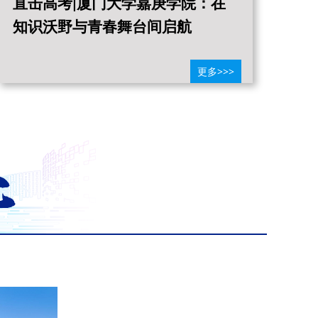
直击高考|厦门大学嘉庚学院：在
直
知识沃野与青春舞台间启航
引
更多>>>