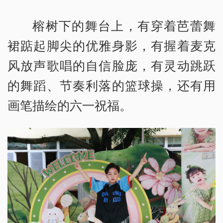
榕树下的舞台上，有穿着芭蕾舞
裙踮起脚尖的优雅身影，有握着麦克
风放声歌唱的自信脸庞，有灵动跳跃
的舞蹈、节奏利落的篮球操，还有用
画笔描绘的六一祝福。