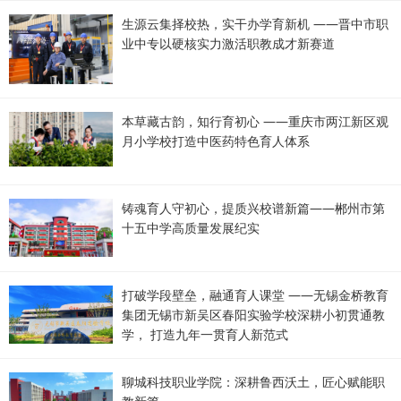
生源云集择校热，实干办学育新机 ——晋中市职
业中专以硬核实力激活职教成才新赛道
本草藏古韵，知行育初心 ——重庆市两江新区观
月小学校打造中医药特色育人体系
铸魂育人守初心，提质兴校谱新篇——郴州市第
十五中学高质量发展纪实
打破学段壁垒，融通育人课堂 ——无锡金桥教育
集团无锡市新吴区春阳实验学校深耕小初贯通教
学， 打造九年一贯育人新范式
聊城科技职业学院：深耕鲁西沃土，匠心赋能职