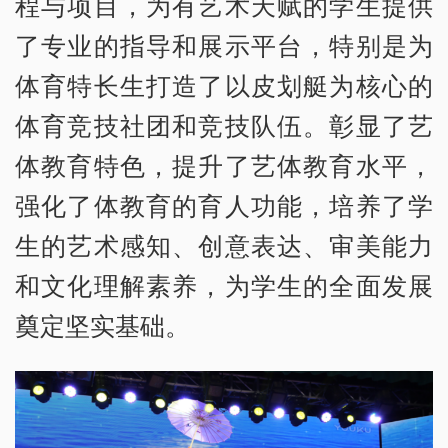
程与项目，为有艺术天赋的学生提供
了专业的指导和展示平台，特别是为
体育特长生打造了以皮划艇为核心的
体育竞技社团和竞技队伍。彰显了艺
体教育特色，提升了艺体教育水平，
强化了体教育的育人功能，培养了学
生的艺术感知、创意表达、审美能力
和文化理解素养，为学生的全面发展
奠定坚实基础。