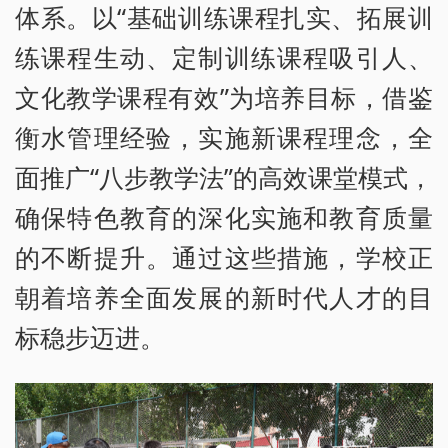
体系。以“基础训练课程扎实、拓展训
练课程生动、定制训练课程吸引人、
文化教学课程有效”为培养目标，借鉴
衡水管理经验，实施新课程理念，全
面推广“八步教学法”的高效课堂模式，
确保特色教育的深化实施和教育质量
的不断提升。通过这些措施，学校正
朝着培养全面发展的新时代人才的目
标稳步迈进。