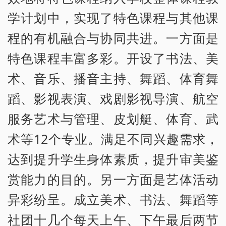
学计划中，实现了特色课程与其他课
程的有机融合与协同共进。一方面是
特色课程丰富多彩。开设了书法、美
术、音乐、播音主持、舞蹈、体育舞
蹈、影视表演、戏剧影视导演、航空
服务艺术与管理、皮划艇、体育、武
术等12个专业。满足不同兴趣需求，
达到提升学生身体素质，提升审美鉴
赏能力的目的。另一方面是艺体活动
异彩纷呈。成立美术、书法、舞蹈等
社团十几个每天上午、下午最后两节