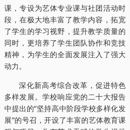
课，专设为艺体专业课与社团活动时
段，在极大地丰富了教学内容，拓宽
了学生的学习视野，提升教学质量的
同时，更培养了学生团队协作和竞技
精神，为学生的全面发展注入了强大
动力。
深化新高考综合改革，促进特色
多样发展。学校响应党的二十大报告
中提出的“坚持高中阶段学校多样化发
展”的号召，开设了丰富的艺体教育课