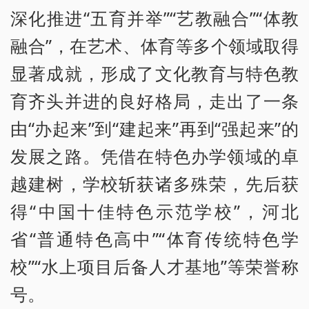
深化推进“五育并举”“艺教融合”“体教
融合”，在艺术、体育等多个领域取得
显著成就，形成了文化教育与特色教
育齐头并进的良好格局，走出了一条
由“办起来”到“建起来”再到“强起来”的
发展之路。凭借在特色办学领域的卓
越建树，学校斩获诸多殊荣，先后获
得“中国十佳特色示范学校”，河北
省“普通特色高中”“体育传统特色学
校”“水上项目后备人才基地”等荣誉称
号。