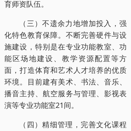
育师资队伍。
（三）不遗余力地增加投入，强
化特色教育保障。不断完善硬件与设
施建设，特别是在专业功能教室、功
能区场地建设、教学资源配置等方
面，打造体育和艺术人才培养的优质
环境。目前建有美术、书法、音乐、
播音主持、航空服务与管理、影视表
演等专业功能室21间。
（四）精细管理，完善文化课程