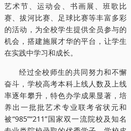
艺术节、运动会、书画展、班歌比
赛、拔河比赛、足球比赛等丰富多彩
的活动，为全校学生提供全员参与的
机会，搭建施展才华的平台，让学生
在实践中学习和成长。
经过全校师生的共同努力和不懈
奋斗，学校高考本科上线人数及上线
率逐年攀升，特色办学成果显著，培
养出一批批艺术专业联考省状元和
被“985”“211”国家双一流院校及知名
专业类院校录取的优秀学子。学校皮