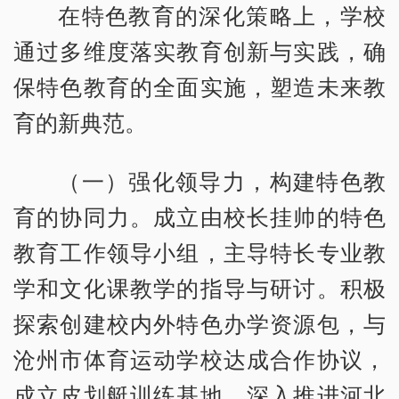
在特色教育的深化策略上，学校
通过多维度落实教育创新与实践，确
保特色教育的全面实施，塑造未来教
育的新典范。
（一）强化领导力，构建特色教
育的协同力。成立由校长挂帅的特色
教育工作领导小组，主导特长专业教
学和文化课教学的指导与研讨。积极
探索创建校内外特色办学资源包，与
沧州市体育运动学校达成合作协议，
成立皮划艇训练基地，深入推进河北