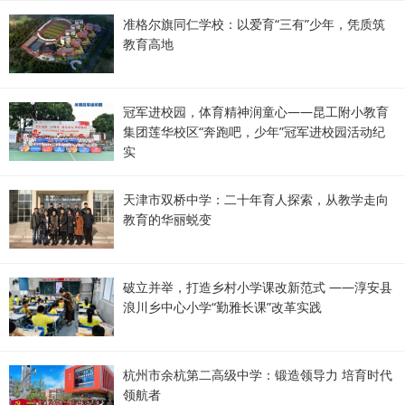
准格尔旗同仁学校：以爱育“三有”少年，凭质筑
教育高地
冠军进校园，体育精神润童心——昆工附小教育
集团莲华校区“奔跑吧，少年”冠军进校园活动纪
实
天津市双桥中学：二十年育人探索，从教学走向
教育的华丽蜕变
破立并举，打造乡村小学课改新范式 ——淳安县
浪川乡中心小学“勤雅长课”改革实践
杭州市余杭第二高级中学：锻造领导力 培育时代
领航者