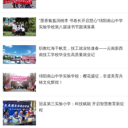
“墨香氤氲润桃李 书卷长开启慧心”绵阳南山中学
实验学校第八届读书节圆满落幕
职教红海千帆竞，技工就业恰逢春——云南新西
南技工学校毕业生高质量就业记
绵阳南山中学实验学校：樱花盛绽，非遗美育共
铸文化辉煌！
冠县第三实验小学：科技赋能 开启智慧教育新征
程