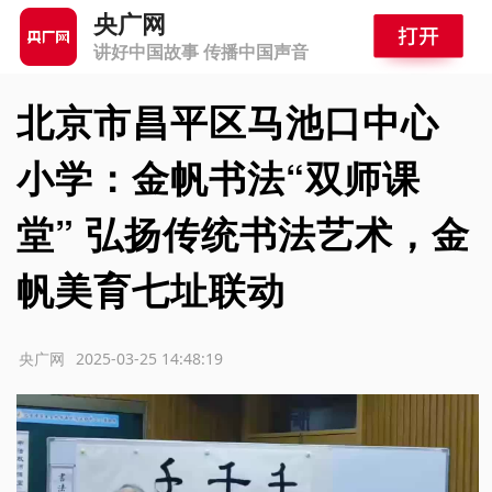
央广网
讲好中国故事 传播中国声音
北京市昌平区马池口中心
小学：金帆书法“双师课
堂” 弘扬传统书法艺术，金
帆美育七址联动
源：央广网
2025-03-25 14:48:19