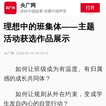
央广网
讲好中国故事 传播中国声音
理想中的班集体——主题
活动获选作品展示
源：央广网
2026-05-13 10:19:12
如何让班级成为有温度、有归属
感的成长共同体？
如何让规则从外在约束，变成学
生发自内心的自觉行动？