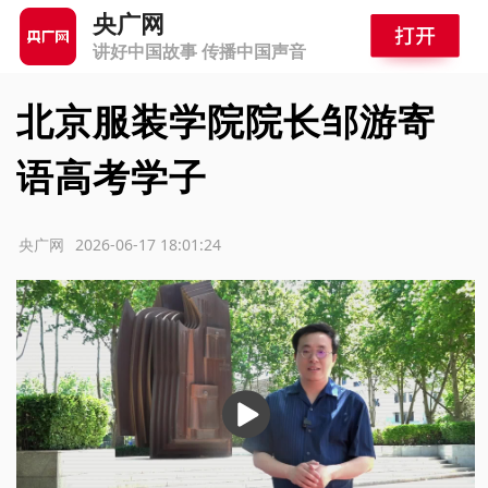
央广网
讲好中国故事 传播中国声音
北京服装学院院长邹游寄
语高考学子
源：央广网
2026-06-17 18:01:24
播
放