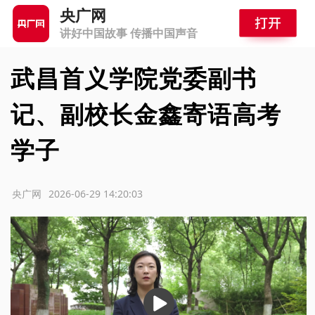
央广网
讲好中国故事 传播中国声音
武昌首义学院党委副书
记、副校长金鑫寄语高考
学子
源：央广网
2026-06-29 14:20:03
播
放