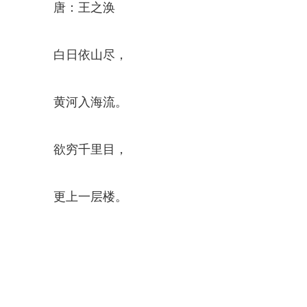
唐：王之涣
白日依山尽，
黄河入海流。
欲穷千里目，
更上一层楼。