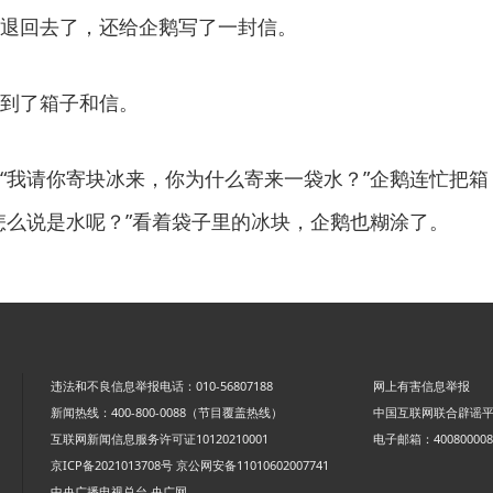
回去了，还给企鹅写了一封信。
到了箱子和信。
我请你寄块冰来，你为什么寄来一袋水？”企鹅连忙把箱
怎么说是水呢？”看着袋子里的冰块，企鹅也糊涂了。
违法和不良信息举报电话：010-56807188
网上有害信息举报
新闻热线：400-800-0088（节目覆盖热线）
中国互联网联合辟谣
互联网新闻信息服务许可证10120210001
电子邮箱：4008000088
京ICP备2021013708号
京公网安备11010602007741
中央广播电视总台 央广网