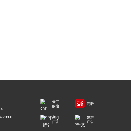
央广
云听
购物
平台
@cnr.cn
央广
象舞
广告
广告