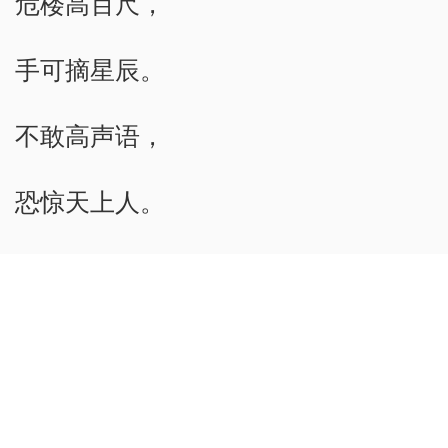
危楼高百尺，
手可摘星辰。
不敢高声语，
恐惊天上人。