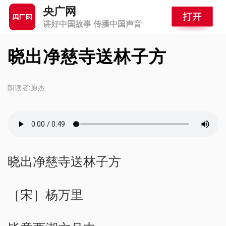
央广网
讲好中国故事 传播中国声音
晓出净慈寺送林子方
朗读者:原杰
晓出净慈寺送林子方
［宋］杨万里