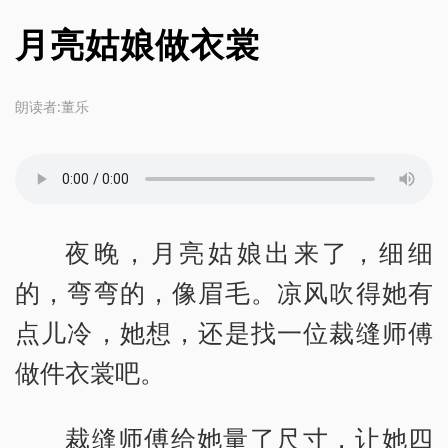
月亮姑娘做衣裳
朗读者:董乐
夜晚，月亮姑娘出来了，细细
的，弯弯的，像眉毛。凉风吹得她有
点儿冷，她想，还是找一位裁缝师傅
做件衣裳吧。
裁缝师傅给她量了尺寸，让她四