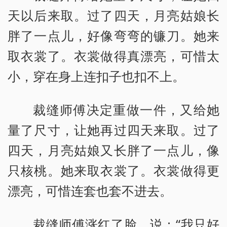
天以后来取。过了四天，月亮姑娘长
胖了一点儿，好像弯弯的镰刀。她来
取衣裳了。衣裳做得真漂亮，可惜太
小，穿在身上连扣子也扣不上。
裁缝师傅决定重做一件，又给她
量了尺寸，让她再过四天来取。过了
四天，月亮姑娘又长胖了一点儿，像
只核桃。她来取衣裳了。衣裳做得更
漂亮，可惜连套也套不进去。
裁缝师傅涨红了脸，说：“我只好