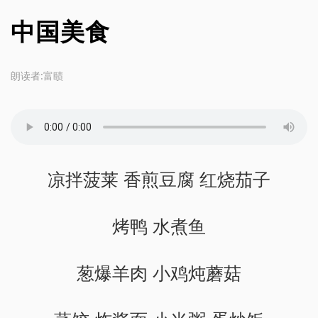
中国美食
朗读者:富赜
凉拌菠莱 香煎豆腐 红烧茄子
烤鸭 水煮鱼
葱爆羊肉 小鸡炖蘑菇