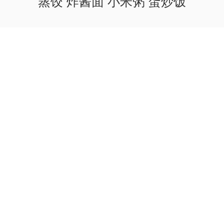
蒸饺 炸酱面 小米粥 蛋炒饭