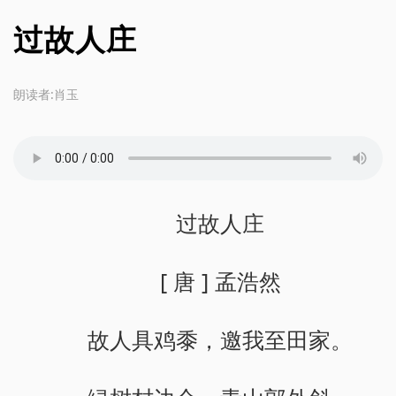
过故人庄
朗读者:肖玉
过故人庄
[ 唐 ] 孟浩然
故人具鸡黍，邀我至田家。