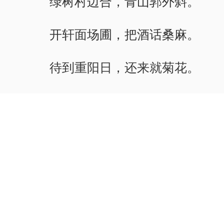
绿树村边合，青山郭外斜。
开轩面场圃，把酒话桑麻。
待到重阳日，还来就菊花。