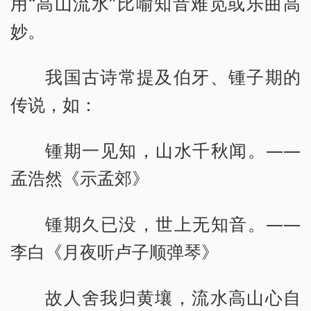
用“高山流水”比喻知音难觅或乐曲高
妙。
我国古诗常提及伯牙、锺子期的
传说，如：
锺期一见知，山水千秋闻。——
孟浩然《示孟郊》
锺期久已没，世上无知音。——
李白《月夜听卢子顺弹琴》
故人舍我归黄壤，流水高山心自