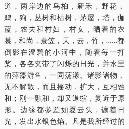
道，两岸边的乌桕，新禾，野花，
鸡，狗，丛树和枯树，茅屋，塔，伽
蓝，农夫和村妇，村女，晒着的衣
裳，和尚，蓑笠，天，云，竹，……都
倒影在澄碧的小河中，随着每一打
桨，各各夹带了闪烁的日光，并水里
的萍藻游鱼，一同荡漾。诸影诸物，
无不解散，而且摇动，扩大，互相融
和；刚一融和，却又退缩，复近于原
形。边缘都参差如夏云头，镶着日
光，发出水银色焰。凡是我所经过的