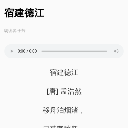
宿建德江
朗读者:于芳
宿建德江
[唐] 孟浩然
移舟泊烟渚，