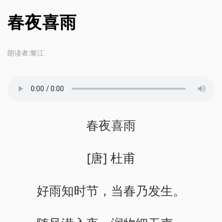
春夜喜雨
朗读者:黎江
春夜喜雨
[唐] 杜甫
好雨知时节，当春乃发生。