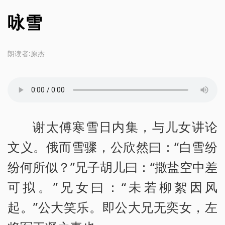
咏雪
朗读者:原杰
谢太傅寒雪日内集，与儿女讲论
文义。俄而雪骤，公欣然曰：“白雪纷
纷何所似？”兄子胡儿曰：“撒盐空中差
可拟。”兄女曰：“未若柳絮因风
起。”公大笑乐。即公大兄无奕女，左