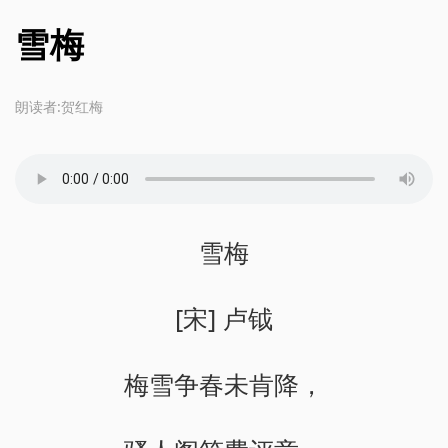
雪梅
朗读者:贺红梅
雪梅
[宋] 卢钺
梅雪争春未肯降，