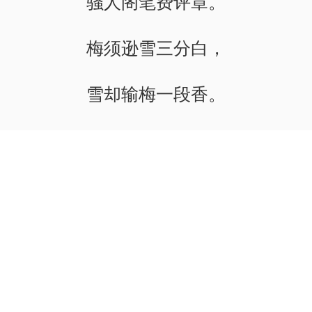
骚人阁笔费评章。
梅须逊雪三分白，
雪却输梅一段香。