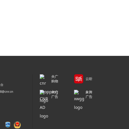
央广
云听
购物
平台
@cnr.cn
央广
象舞
广告
广告