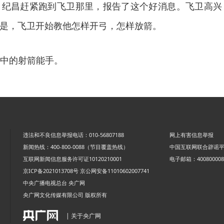
，纪昌赶紧跑到飞卫那里，报告了这个好消息。飞卫高兴
 于是，飞卫开始教他怎样开弓，怎样放箭。
中的射箭能手。
违法和不良信息举报电话：010-56807188
网上有害信息举报
新闻热线：400-800-0088（节目覆盖热线）
中国互联网联合辟谣
互联网新闻信息服务许可证10120210001
电子邮箱：4008000088
京ICP备2021013708号
京公网安备11010602007741
中央广播电视总台 央广网
央广网文化传媒有限公司 版权所有
| 关于央广网