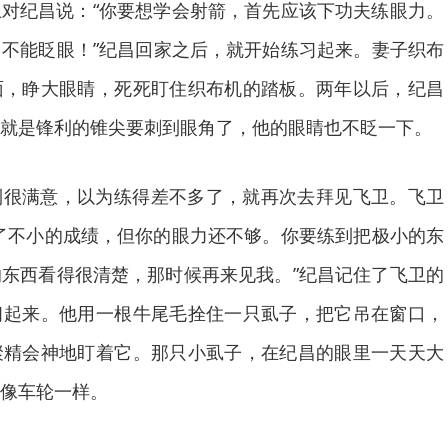
对纪昌说：“你要想学会射箭，首先应该下功夫练眼力。
不能眨眼！”纪昌回家之后，就开始练习起来。妻子织布
面，睁大眼睛，死死盯住织布机的踏板。两年以后，纪昌
就是锋利的锥尖要刺到眼角了，他的眼睛也不眨一下。
到很满意，以为练得差不多了，就再次去拜见飞卫。飞卫
了不小的成绩，但你的眼力还不够。你要练到把极小的东
东西看得很清楚，那时候再来见我。”纪昌记住了飞卫的
习起来。他用一根牛尾毛拴住一只虱子，把它吊在窗口，
聚精会神地盯着它。那只小虱子，在纪昌的眼里一天天大
像车轮一样。