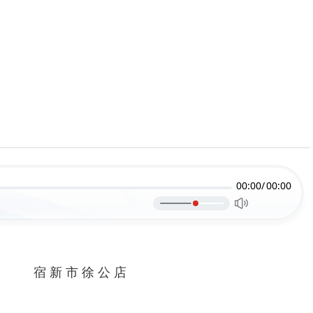
00:00/
00:00
宿 新 市 徐 公 店