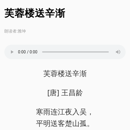
芙蓉楼送辛渐
朗读者:雅坤
芙蓉楼送辛渐
[唐] 王昌龄
寒雨连江夜入吴，
平明送客楚山孤。