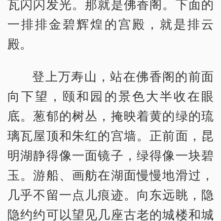
瓦闪闪发光。那就是佛香阁。下面的
一排排金碧辉煌的宫殿，就是排云
殿。
登上万寿山，站在佛香阁的前面
向下望，颐和园的景色大半收在眼
底。葱郁的树丛，掩映着黄的绿的琉
璃瓦屋顶和朱红的宫墙。正前面，昆
明湖静得像一面镜子，绿得像一块碧
玉。游船、画舫在湖面慢慢地滑过，
几乎不留一点儿痕迹。向东远眺，隐
隐约约可以望见几座古老的城楼和城