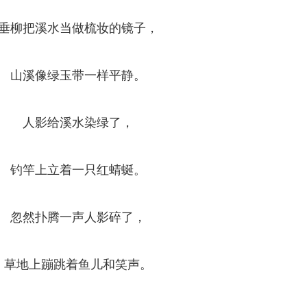
垂柳把溪水当做梳妆的镜子，
山溪像绿玉带一样平静。
人影给溪水染绿了，
钓竿上立着一只红蜻蜒。
忽然扑腾一声人影碎了，
草地上蹦跳着鱼儿和笑声。