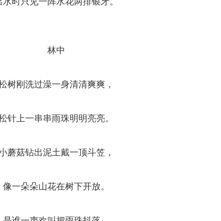
出水时只见一阵水花两排银牙。
林中
松树刚洗过澡一身清清爽爽，
松针上一串串雨珠明明亮亮。
小蘑菇钻出泥土戴一顶斗笠，
像一朵朵山花在树下开放。
是谁一声欢叫把雨珠抖落，