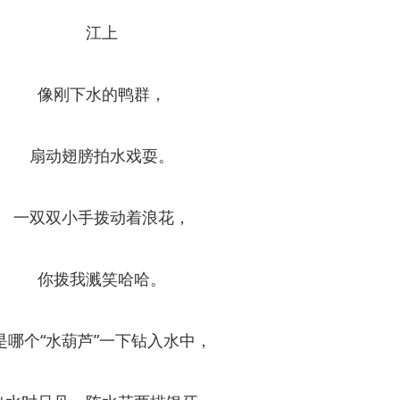
江上
像刚下水的鸭群，
扇动翅膀拍水戏耍。
一双双小手拨动着浪花，
你拨我溅笑哈哈。
是哪个“水葫芦”一下钻入水中，