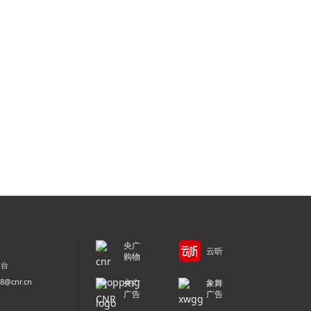
央广
云听
购物
平台
@cnr.cn
央广
象舞
广告
广告