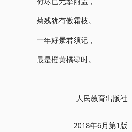
荷尽已无擎雨盖，
菊残犹有傲霜枝。
一年好景君须记，
最是橙黄橘绿时。
人民教育出版社
2018年6月第1版