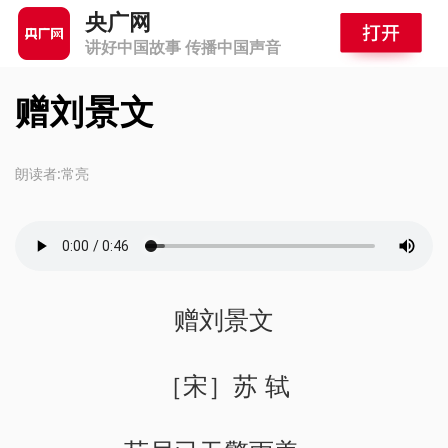
央广网
讲好中国故事 传播中国声音
赠刘景文
朗读者:常亮
赠刘景文
［宋］苏 轼