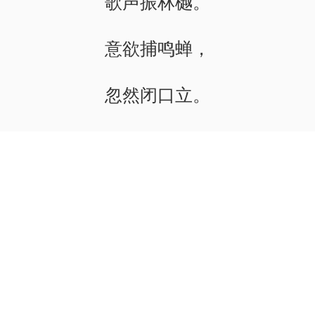
歌声振林樾。
意欲捕鸣蝉，
忽然闭口立。