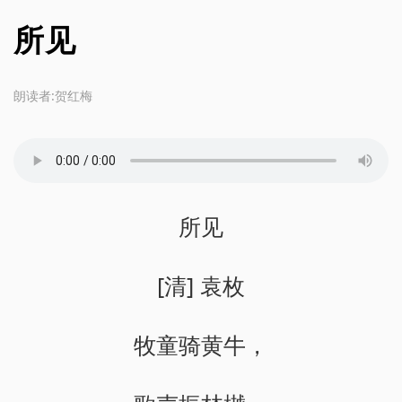
所见
朗读者:贺红梅
所见
[清] 袁枚
牧童骑黄牛，