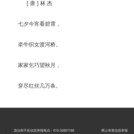
[ 唐 ] 林 杰
七夕今宵看碧霄，
牵牛织女渡河桥。
家家乞巧望秋月，
穿尽红丝几万条。
违法和不良信息举报电话：010-56807188
网上有害信息举报