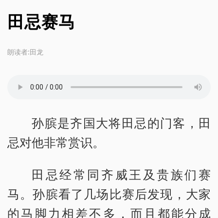
田忌赛马
朗读者:田龙
孙膑是齐国大将田忌的门客，田
忌对他非常赏识。
田忌经常同齐威王及贵族们赛
马。孙膑看了几场比赛后发现，大家
的马脚力相差不多，而且都能分成