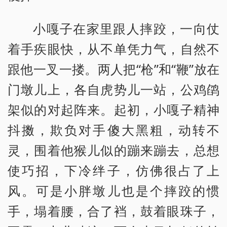
小嘎子在家里跟人摔跤，一向仗
着手疾眼快，从不单凭力气，自然不
跟他一叉一搂。两人把“枪”和“鞭”放在
门墩儿上，各自虎势儿一站，公鸡鹐
架似的对起阵来。起初，小嘎子精神
抖擞，欺负对手傻大黑粗，动转不
灵，围着他猴儿似的蹦来蹦去，总想
使巧招，下冷绊子，仿佛很占了上
风。可是小胖墩儿也是个摔跤的惯
手，塌着腰，合了裆，鼓着眼珠子，