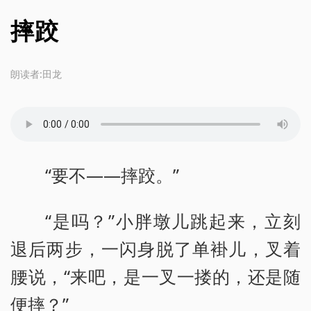
摔跤
朗读者:田龙
“要不——摔跤。”
“是吗？”小胖墩儿跳起来，立刻
退后两步，一闪身脱了单褂儿，叉着
腰说，“来吧，是一叉一搂的，还是随
便摔？”