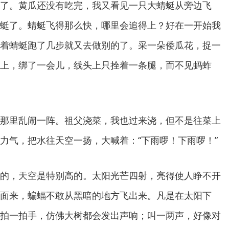
了。黄瓜还没有吃完，我又看见一只大蜻蜓从旁边飞
蜓了。蜻蜓飞得那么快，哪里会追得上？好在一开始我
着蜻蜓跑了几步就又去做别的了。采一朵倭瓜花，捉一
上，绑了一会儿，线头上只拴着一条腿，而不见蚂蚱
那里乱闹一阵。祖父浇菜，我也过来浇，但不是往菜上
力气，把水往天空一扬，大喊着：“下雨啰！下雨啰！”
的，天空是特别高的。太阳光芒四射，亮得使人睁不开
面来，蝙蝠不敢从黑暗的地方飞出来。凡是在太阳下
拍一拍手，仿佛大树都会发出声响；叫一两声，好像对