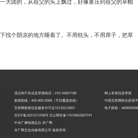
一大团的，从祖父的头上飘过，好像要压到祖父的草帽
下找个阴凉的地方睡着了。不用枕头，不用席子，把草
违法和不良信息举报电话：010-56807188
网上有害信息举报
新闻热线：400-800-0088（节目覆盖热线）
中国互联网联合辟谣
互联网新闻信息服务许可证10120210001
电子邮箱：4008000088
京ICP备2021013708号
京公网安备11010602007741
中央广播电视总台 央广网
央广网文化传媒有限公司 版权所有