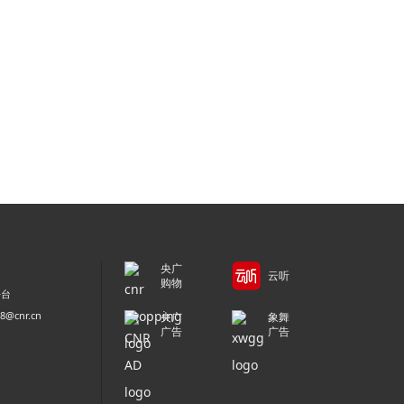
央广
云听
购物
平台
@cnr.cn
央广
象舞
广告
广告