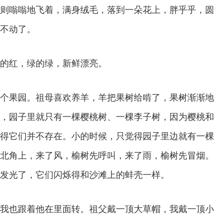
则嗡嗡地飞着，满身绒毛，落到一朵花上，胖乎乎，圆
不动了。
的红，绿的绿，新鲜漂亮。
个果园。祖母喜欢养羊，羊把果树给啃了，果树渐渐地
，园子里就只有一棵樱桃树、一棵李子树，因为樱桃和
得它们并不存在。小的时候，只觉得园子里边就有一棵
北角上，来了风，榆树先呼叫，来了雨，榆树先冒烟。
发光了，它们闪烁得和沙滩上的蚌壳一样。
我也跟着他在里面转。祖父戴一顶大草帽，我戴一顶小